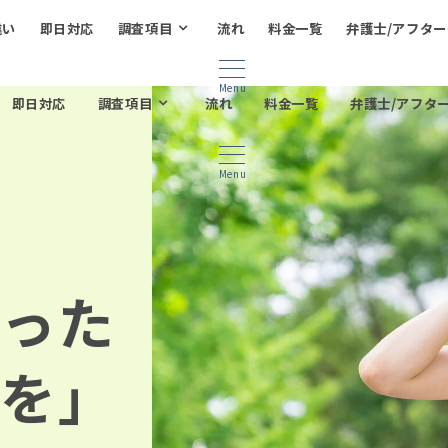
違い
即日対応
調査項目
流れ
料金一覧
弁護士/アフタ
Menu
即日対応
調査項目
流れ
料金一覧
弁護士/アフタ
Menu
った
を」