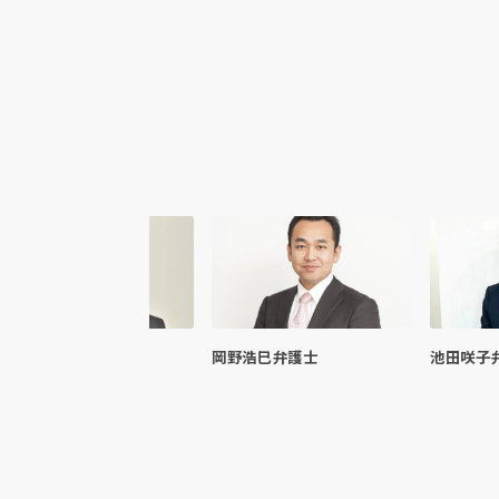
大星勝紀弁護士
岡野浩巳弁護士
池田咲子弁