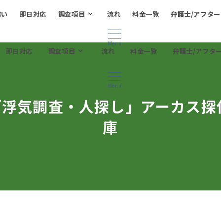
違い
即日対応
調査項目
流れ
料金一覧
弁護士/アフタ
Menu
即日対応
調査項目
流れ
料金一覧
弁護士/アフタ
Menu
「浮気調査・人探し」アーカス探
庫