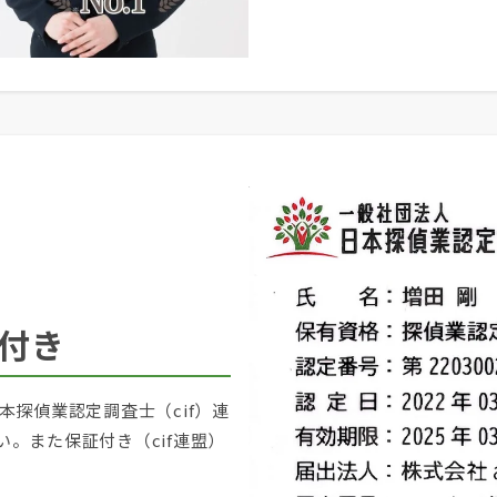
証付き
本探偵業認定調査士（cif）連
。また保証付き（cif連盟）