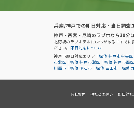
兵庫/神戸での即日対応・当日調査
神戸・西宮・尼崎のラブホなら30分
北野坂のラブホテルにGPSがある「すぐ
ださい。
即日対応について
神戸市即日対応エリア｜
探偵 神戸市中央区
市北区
｜
探偵 神戸市灘区
｜
探偵 神戸市西
川西市
｜
探偵 明石市｜
探偵 三田市
｜
探偵 
即日対応
会社案内
他社との違い