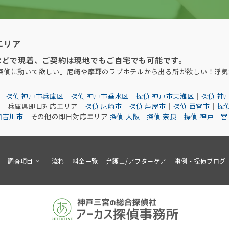
エリア
ほどで現着
、
ご契約は現地でもご自宅でも可能です。
に探偵に動いて欲しい」尼崎や摩耶のラブホテルから出る所が欲しい！浮
｜
探偵 神戸市兵庫区
｜
探偵 神戸市垂水区
｜
探偵 神戸市東灘区
｜
探偵 神
区
｜兵庫県即日対応エリア｜
探偵 尼崎市
｜
探偵 芦屋市
｜
探偵 西宮市
｜
探
加古川市
｜その他の即日対応エリア
探偵 大阪
｜
探偵 奈良
｜
探偵 神戸三宮
調査項目
流れ
料金一覧
弁護士/アフターケア
事例・探偵ブログ