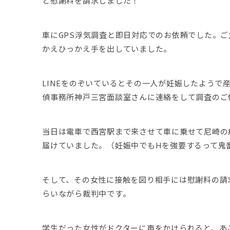
と慰謝料を請求しました！
車にGPS浮気調査と即日対応でのお依頼でした。
かえひっかえ手を出していました。
LINEをのぞいているとその一人が妊娠したよう
偵事務所神戸三宮面談室さんに連絡をして調査のご
当日は電車で西宮駅まで来させて車に乗せて尼崎の
届けていました。（妊娠中でもHを強要するって鬼
そして、その女性に接触を図り相手には慰謝料の請
らいながら裁判中です。
学生だった女性がドクターに声をかけられると、あ