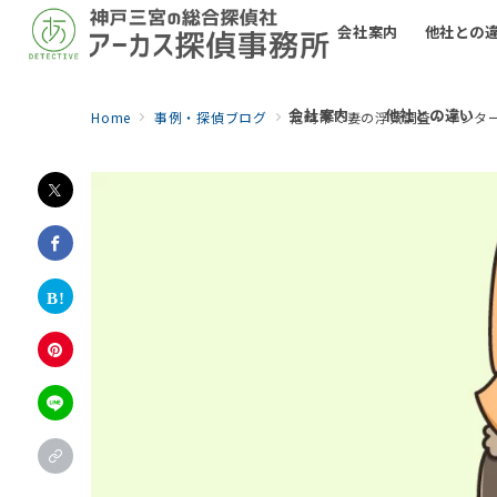
会社案内
他社との
会社案内
他社との違い
Home
事例・探偵ブログ
尼崎市で妻の浮気調査・インタ