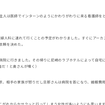
ご主人は医師でインターンのようにかわりがわりに来る看護師を
で産婦人科に連れて行くことの予定がわかりました。すぐにアーカ
依頼を決めた。
病院に行きました。その帰りに尼崎のラブホテルによって自宅
畜だ！と奥さんが嘆く）
求、相手の家族が怒りだし旦那さんは病院を首になり、婚姻費
こがれからかサクッと行ってしまう女性が多いようにも思いま