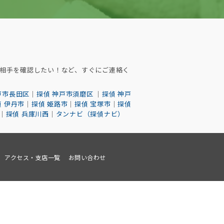
気相手を確認したい！など、すぐにご連絡く
戸市長田区
｜
探偵 神戸市須磨区
｜
探偵 神戸
偵 伊丹市
｜
探偵 姫路市
｜
探偵 宝塚市
｜
探偵
｜
探偵 兵庫川西
｜
タンナビ（探偵ナビ）
アクセス・支店一覧
お問い合わせ