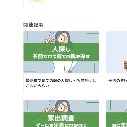
ナ
ビ
ゲ
関連記事
ー
シ
ョ
ン
姫路市で育ての親の人探し・名前だけし
子供の素
かわからない