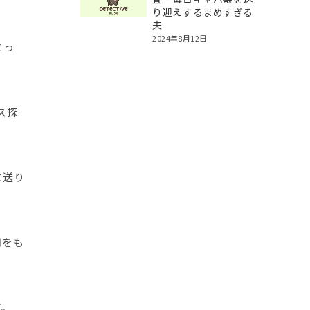
り迎えするまめすぎる
夫
2024年8月12日
とっ
ス探
に送り
用をも
す。